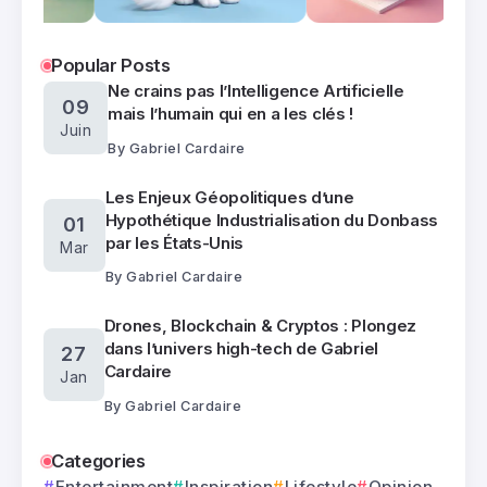
Popular Posts
Ne crains pas l’Intelligence Artificielle
09
mais l’humain qui en a les clés !
Juin
By
Gabriel Cardaire
Les Enjeux Géopolitiques d’une
Hypothétique Industrialisation du Donbass
01
par les États-Unis
Mar
By
Gabriel Cardaire
Drones, Blockchain & Cryptos : Plongez
dans l’univers high-tech de Gabriel
27
Cardaire
Jan
By
Gabriel Cardaire
Categories
Entertainment
Inspiration
Lifestyle
Opinion