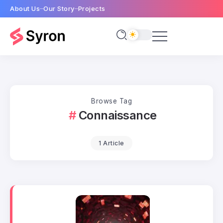
About Us
Our Story
Projects
Browse Tag
Connaissance
1 Article