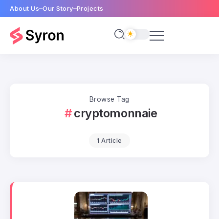
About Us
Our Story
Projects
Browse Tag
cryptomonnaie
1 Article