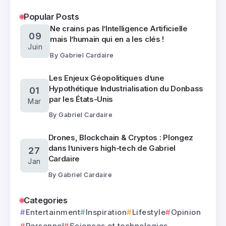
Popular Posts
Ne crains pas l’Intelligence Artificielle
09
mais l’humain qui en a les clés !
Juin
By
Gabriel Cardaire
Les Enjeux Géopolitiques d’une
Hypothétique Industrialisation du Donbass
01
par les États-Unis
Mar
By
Gabriel Cardaire
Drones, Blockchain & Cryptos : Plongez
dans l’univers high-tech de Gabriel
27
Cardaire
Jan
By
Gabriel Cardaire
Categories
Entertainment
Inspiration
Lifestyle
Opinion
Personnel
Sciences et technologies