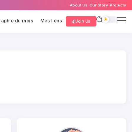
About Us
Our Story
Projects
raphie du mois
Mes liens
Join Us