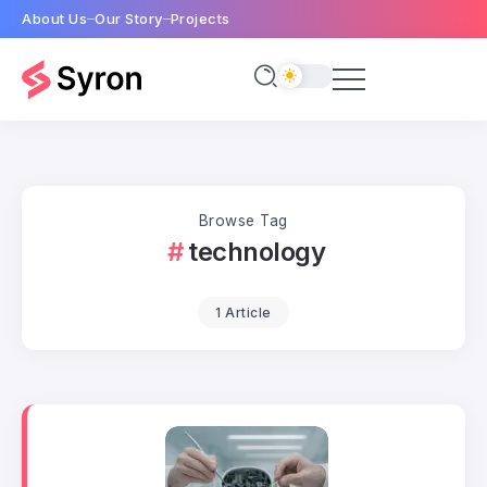
About Us
Our Story
Projects
Browse Tag
technology
1 Article