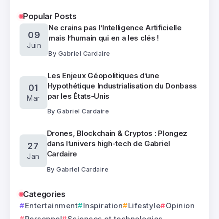
Popular Posts
Ne crains pas l’Intelligence Artificielle
09
mais l’humain qui en a les clés !
Juin
By
Gabriel Cardaire
Les Enjeux Géopolitiques d’une
Hypothétique Industrialisation du Donbass
01
par les États-Unis
Mar
By
Gabriel Cardaire
Drones, Blockchain & Cryptos : Plongez
dans l’univers high-tech de Gabriel
27
Cardaire
Jan
By
Gabriel Cardaire
Categories
Entertainment
Inspiration
Lifestyle
Opinion
Personnel
Sciences et technologies